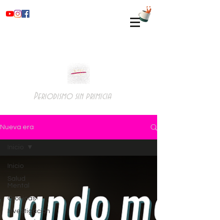
Periodismo sin primicia
Nueva era
Inicio
Inicio
Salud
Mental
Crónicas
Investigación