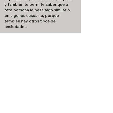
y también te permite saber que a 
otra persona le pasa algo similar o 
en algunos casos no, porque 
también hay otros tipos de 
ansiedades.
¿Cómo pueden ayudar los familiares 
o amigos a una persona con 
ansiedad social?
Yo creo que es muy importante que 
un familiar o amigo ayude a una 
persona con ansiedad social. Lo 
pueden hacer hablando, apoyando y 
ayudando a enfrentar ese miedo, 
por ejemplo acompañando a la 
persona a los lugares donde le 
produce ansiedad. A veces uno solo 
no puede, pero con otra persona al 
lado es más fácil.