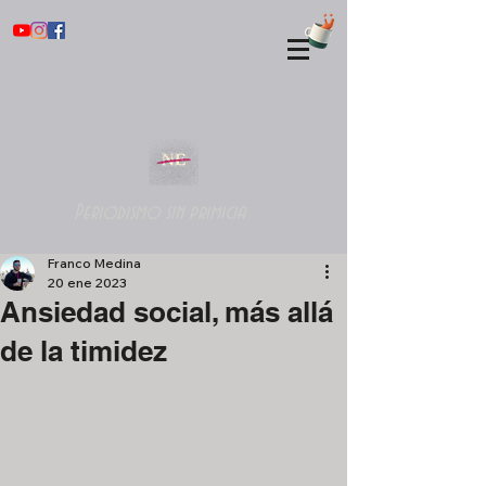
Periodismo sin primicia
Franco Medina
20 ene 2023
Ansiedad social, más allá
de la timidez