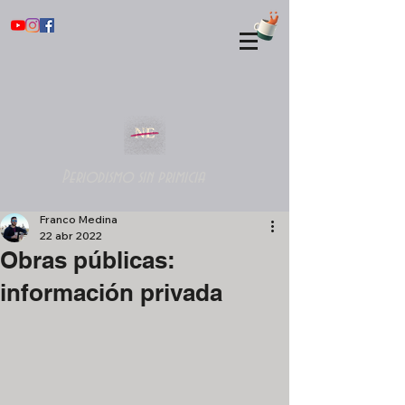
Periodismo sin primicia
Franco Medina
22 abr 2022
Obras públicas:
información privada