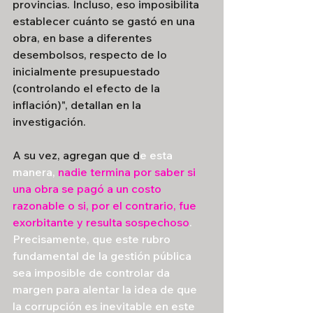
provincias. Incluso, eso imposibilita 
establecer cuánto se gastó en una 
obra, en base a diferentes 
desembolsos, respecto de lo 
inicialmente presupuestado 
(controlando el efecto de la 
inflación)", detallan en la 
investigación.
A su vez, agregan que d
e esta 
manera, 
nadie termina por saber si 
una obra se pagó a un costo 
razonable o si, por el contrario, fue 
exorbitante y resulta sospechoso
. 
Precisamente, que este rubro 
fundamental de la gestión pública 
sea imposible de controlar da 
margen para alentar la idea de que 
la corrupción es inevitable en este 