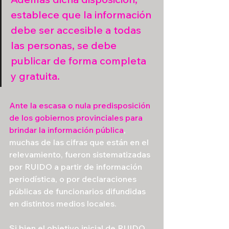
establece que la información 
debe ser accesible a todas 
las personas, se debe 
publicar de forma completa 
y gratuita.
Ante la escasa o nula predisposición 
de los gobiernos provinciales para 
brindar la información pública
, 
muchas de las cifras que están en el 
relevamiento, fueron sistematizadas 
por RUIDO a partir de información 
periodística, o por declaraciones 
públicas de funcionarios difundidas 
en distintos medios locales.
Si bien el objetivo inicial de RUIDO 