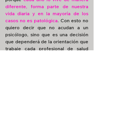
diferente, forma parte de nuestra 
vida diaria y en la mayoría de los 
casos no es patológica
. Con esto no 
quiero decir que no acudan a un 
psicólogo, sino que es una decisión 
que dependerá de la orientación que 
trabaje cada profesional de salud 
mental para abordar la temática.
La tristeza para mí en particular, es 
una emoción que en sí misma no es 
patológica, es decir, ante 
determinadas circunstancias no 
estar triste sería patológico y es 
hasta necesaria transitarla, 
hablar de 
lo que nos pasa y con ayuda del 
profesional buscar un saber-hacer 
con eso que nos pasa e ir en busca 
de lo que se desea.