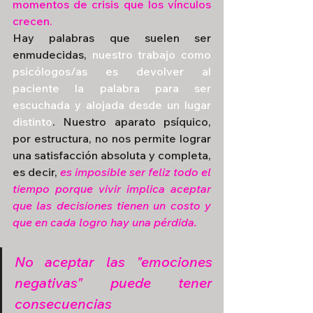
momentos de crisis que los vínculos 
crecen.
Hay palabras que suelen ser 
enmudecidas, 
nuestro trabajo como 
psicólogos/as es devolver al 
paciente la palabra para ser 
escuchada y alojada desde un lugar 
distinto
. Nuestro aparato psíquico, 
por estructura, no nos permite lograr 
una satisfacción absoluta y completa, 
es decir, 
es imposible ser feliz todo el 
tiempo porque vivir implica aceptar 
que las decisiones tienen un costo y 
que en cada logro hay una pérdida.
No aceptar las "emociones 
negativas" puede tener 
consecuencias