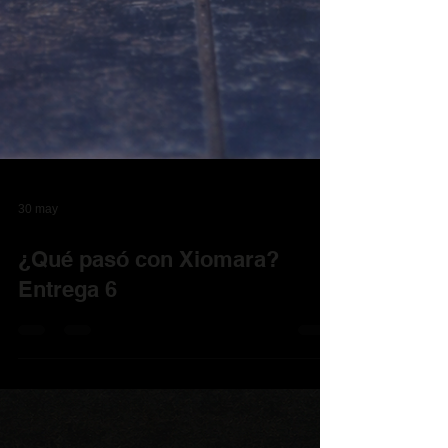
30 may
¿Qué pasó con Xiomara?
Entrega 6