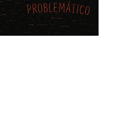
24 may
Mi momento más esquizo”: