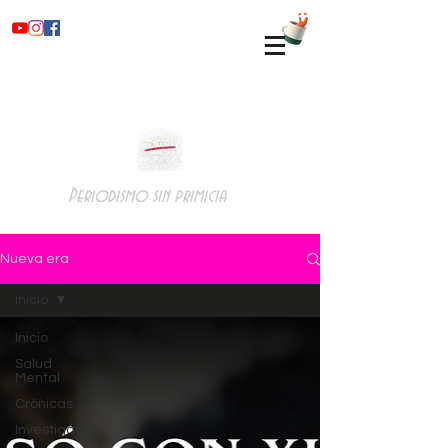
Periodismo sin primicia
Nueva era
Inicio
Inicio
Salud
Mental
Crónicas
Investigación