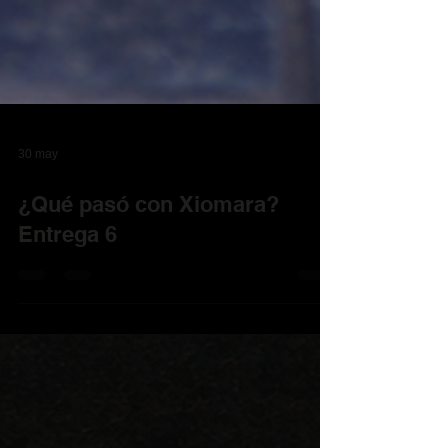
30 may
¿Qué pasó con Xiomara?
Entrega 6