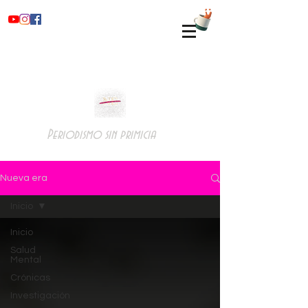
Periodismo sin primicia
Nueva era
Inicio
Inicio
Salud
Mental
Crónicas
Investigación