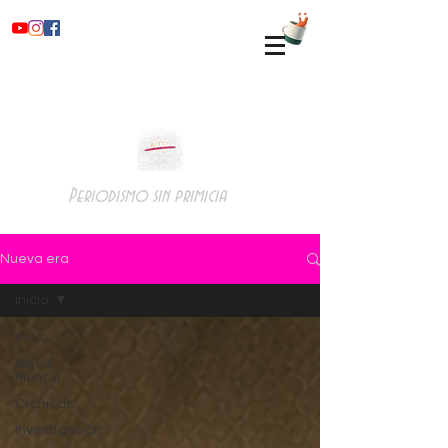
Periodismo sin primicia
Nueva era
Inicio
Inicio
Salud
Mental
Crónicas
Investigación