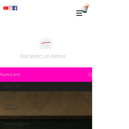
Periodismo sin primicia
Nueva era
Inicio
Inicio
Salud
Mental
Crónicas
Investigación