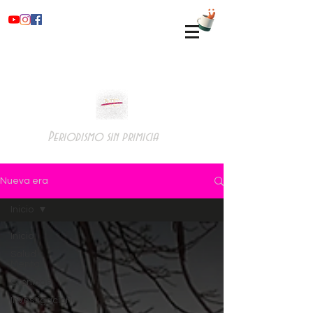
Periodismo sin primicia
Nueva era
Inicio
Inicio
Salud
Mental
Crónicas
Investigación