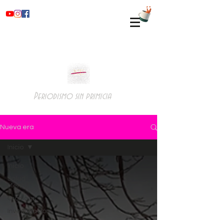
Periodismo sin primicia
Nueva era
Inicio
Inicio
Salud
Mental
Crónicas
Investigación