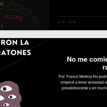
impacta en la vida cot
d
No me comie
r
Por: Franco Medina No podría definir el momento exacto en el que
empecé a tener ansiedad s
preadolescente y en much
frente a la torta para que me
entendía por qué lo hací
solamente mí familia en los 