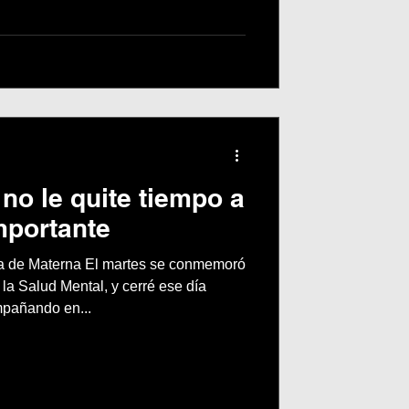
ergüenza. Incluso hasta ahora es un
momento que prefiero evitar. Otras si
no le quite tiempo a
mportante
nta de Materna El martes se conmemoró
 la Salud Mental, y cerré ese día
pañando en...