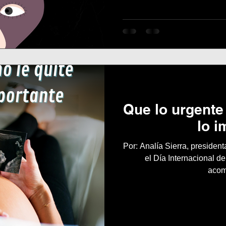
caras mirándome, me daba v
Que lo urgente 
lo i
Por: Analía Sierra, preside
el Día Internacional de
acom