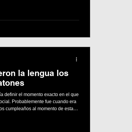
idiana de quienes viven con este
iagnóstico.
ron la lengua los
atones
ocial. Probablemente fue cuando era
os cumpleaños al momento de estar
 canten, salía corriendo y llorando. No
a, la mayoría de las veces estaba
festejos pero no podía aguantar tantas