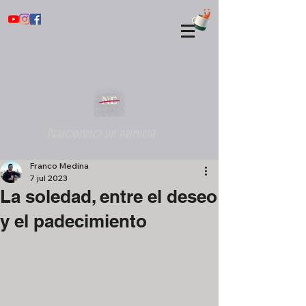
Periodismo sin primicia
Franco Medina
7 jul 2023
La soledad, entre el deseo
y el padecimiento