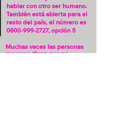
hablar con otro ser humano. 
También está abierta para el 
resto del país, el número es 
0800-999-2727, opción 5
Muchas veces las personas 
mayores dicen que no 
quieren molestar a su familia 
o a otras personas. Desde tu 
experiencia,  ¿Por qué 
sienten que molestan?
A veces creemos que molestamos 
porque cada persona tiene sus 
actividades, su familia y sus cosas 
que hacer, estos son los detonantes. 
En mi caso particular no me parece 
que molesto, pero no soy de llamar 