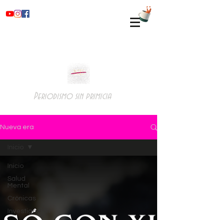
Periodismo sin primicia
Nueva era
Inicio
Inicio
Salud
Mental
Crónicas
Investigación