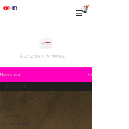
Periodismo sin primicia
Nueva era
Territorio
Inicio
Salud
Mental
Crónicas
Investigación