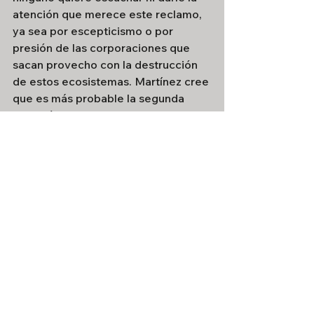
atención que merece este reclamo, 
ya sea por escepticismo o por 
presión de las corporaciones que 
sacan provecho con la destrucción 
de estos ecosistemas. Martínez cree 
que es más probable la segunda 
situación, y explica que la primera 
respuesta que aparece cuando se 
habla de la no sanción de la Ley es 
el peso de los lobbys, pero
el 
problema no son ellos, porque a 
ellos no los votamos, ni tampoco 
votan en el Congreso
. “Ahora, sí de 
forma informal, ilegítima y de cierta 
traición, hay legisladores que 
obedecen a los lobbys más que al 
pueblo que los votó, 
será la misma 
ciudadanía la que se tenga que 