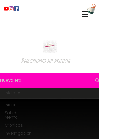
Periodismo sin primicia
Nueva era
Inicio
Inicio
Salud
Mental
Crónicas
Investigación