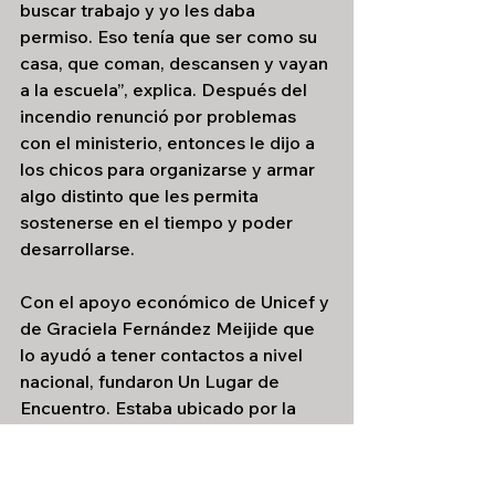
buscar trabajo y yo les daba 
permiso. Eso tenía que ser como su 
casa, que coman, descansen y vayan 
a la escuela”, explica. Después del 
incendio renunció por problemas 
con el ministerio, entonces le dijo a 
los chicos para organizarse y armar 
algo distinto que les permita 
sostenerse en el tiempo y poder 
desarrollarse.
Con el apoyo económico de Unicef y 
de Graciela Fernández Meijide que 
lo ayudó a tener contactos a nivel 
nacional, fundaron Un Lugar de 
Encuentro. Estaba ubicado por la 
Calle San Martín y Corrientes 
cuando toda esa zona era un 
descampado porque pasaba el 