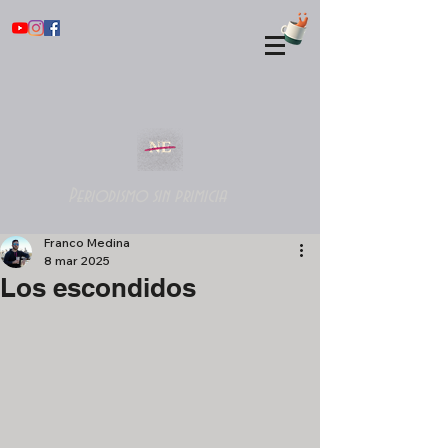
Periodismo sin primicia
Franco Medina
8 mar 2025
Los escondidos