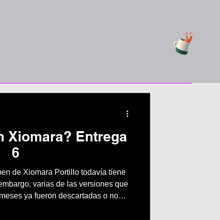
n Xiomara? Entrega
6
men de Xiomara Portillo todavía tiene
 embargo, varias de las versiones que
 meses ya fueron descartadas o no
xpediente. En esta entrega analizamos
qué afirmaciones siguen repitiéndose