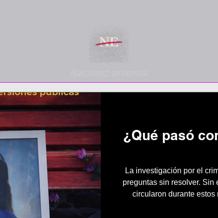
Periodismo sin primicia
¿Qué pasó co
La investigación por el cri
preguntas sin resolver. Sin
circularon durante estos
encuentran respaldo en el e
qué muestran las pruebas y 