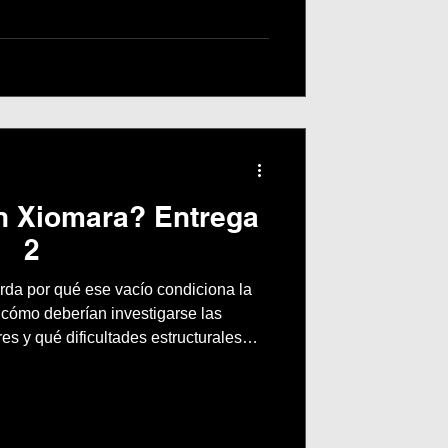
n Xiomara? Entrega
2
da por qué ese vacío condiciona la
 cómo deberían investigarse las
s y qué dificultades estructurales
n en estos casos.