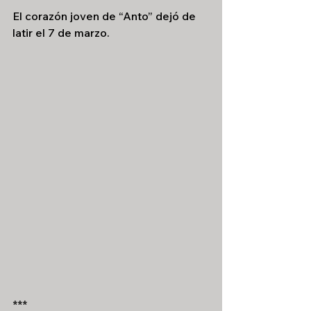
El corazón joven de “Anto” dejó de 
latir el 7 de marzo.
***