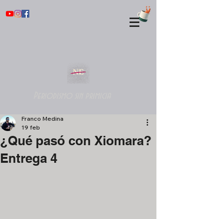
Periodismo sin primicia
Franco Medina
19 feb
¿Qué pasó con Xiomara?
Entrega 4