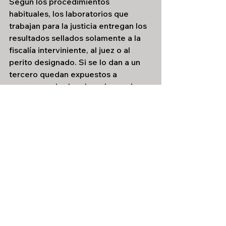
Según los procedimientos 
habituales, los laboratorios que 
trabajan para la justicia entregan los 
resultados sellados solamente a la 
fiscalía interviniente, al juez o al 
perito designado. Si se lo dan a un 
tercero quedan expuestos a 
consecuencias legales y la prueba 
en un juicio podría ser cuestionada 
por su manejo irregular.
Por otra parte, la información 
difundida es parcial. El informe 
genético detectó rastros de ADN 
masculino en dos falanges de 
Xiomara. Al compararla con las 
muestras de los procesados, el 
resultado indicó que no 
correspondía, pero el mismo informe 