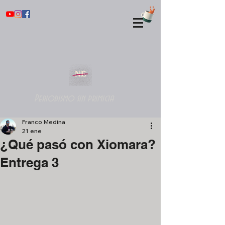
Periodismo sin primicia
Franco Medina
21 ene
¿Qué pasó con Xiomara?
Entrega 3