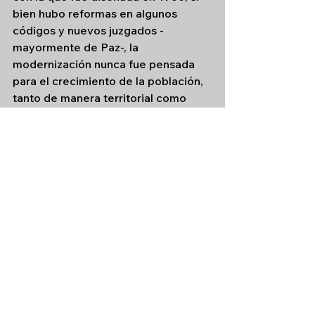
bien hubo reformas en algunos 
códigos y nuevos juzgados -
mayormente de Paz-, la 
modernización nunca fue pensada 
para el crecimiento de la población, 
tanto de manera territorial como 
social. La provincia en ese año tenía 
178 mil habitantes, hoy cuenta con 
607 mil. Se reformó en su superficie 
pero no en la raíz. Esto implica: 
dificultad para resolver conflictos 
complejos, jueces y fiscales 
sobrecargados de causas, dificultad 
para acceder a la justicia, exceso de 
burocracia y lentitud, entre otros 
problemas. “En algunos casos los 
trámites que llegan a haber parecen 
lentos a los ojos de la sociedad. Uno 