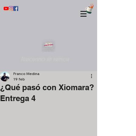
Periodismo sin primicia
Franco Medina
19 feb
¿Qué pasó con Xiomara?
Entrega 4