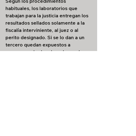
Según los procedimientos 
habituales, los laboratorios que 
trabajan para la justicia entregan los 
resultados sellados solamente a la 
fiscalía interviniente, al juez o al 
perito designado. Si se lo dan a un 
tercero quedan expuestos a 
consecuencias legales y la prueba 
en un juicio podría ser cuestionada 
por su manejo irregular.
Por otra parte, la información 
difundida es parcial. El informe 
genético detectó rastros de ADN 
masculino en dos falanges de 
Xiomara. Al compararla con las 
muestras de los procesados, el 
resultado indicó que no 
correspondía, pero el mismo informe 